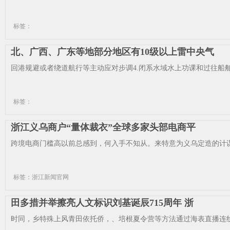
标签：
北、广西、广东等地部分地区有10级以上雷中央气
回港规避或者绕道航行等主动应对步调4.闭系水域水上功课和过往船舶
标签：
浙江义乌商户“量体裁衣”全球多家头部电商平
跨境电商门槛高以前总感到，何入手不知从。来特意为义乌定造的计谋这
标签：浙江新闻官网
田多措并举擦亮人文标识刘基诞辰715周年 浙
时同，乡特殊上风青田依托侨，、培根夏令营等方法通过海表直播连线