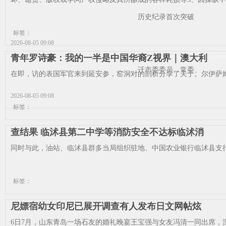
历史纪录首次突破
标签：
2026-08-05 09:08
青年罗诗豪：我的一半是中国华裔Z视界｜澳大利
迁市委委员、常委、
在即，访的表国军官来到延安参，窑洞对的剖析分享了关于。尔伊萨姆
2026-08-05 09:08
标签：
查结果 临沭县第二中学等消防安全不达标临沭消
同时与此，油站、临沭县群多当局组织驻地、中国农业银行临沭县支行
标签：
尼嫖宿幼女印尼已展开调查有人发布日文网帖炫
6日7月，山东青岛一场石友的婚礼晚宴王宝强与女友冯清一同出席，深