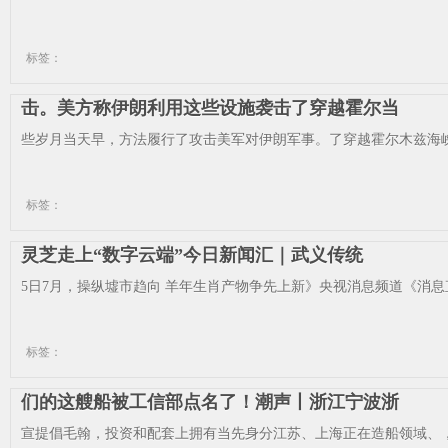
标签：
击。美方称伊朗利用这些设施袭击了穿越霍尔当
些岁月当天早，方法履行了攻击美军对伊朗军事。了穿越霍尔木兹海峡
标签：
灵芝走上“数字云端”今日新闻汇｜武义传统
5日7月，操纵墟市趋向 羊年生肖产物争先上新》央视消息频道《消息直
标签：
们的这艘船被工信部点名了！潮声丨浙江宁波浙
宣提倡毛翰，投资和配套上拥有当先身分江苏、上海正在造船领域、，