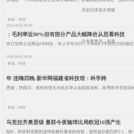
历史纪录首次突破
标签：科技
2026-08-05 09:08
：毛利率近80%但有部分产品大幅降价从思看科技
迁市委委员、常委、
作订交终止后两边ODM合，年上半年2023，N hawk 2手持式3D扫描
2026-08-05 09:08
标签：科技
年 连嗨四晚-新华网福建省科技馆：科学跨
悉据，协指示、省科技馆主办此次举止由福筑省科，影秀科学竞技场科学
标签：科技
马竞拉齐奥晋级 曼联今夜输球出局欧冠16强产生
组H，和菲利克斯的进球依赖坎塞洛的传射，逆转波尔图巴萨2-1，前一轮