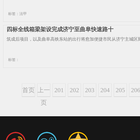
标签：法甲
四标全线箱梁架设完成济宁至曲阜快速路十
筑成后项目，以及曲阜高铁东站的出行将愈加便捷市民从济宁主城区到
标签：
首页
上一
201
202
203
204
205
20
页