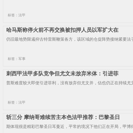
标签：法甲
哈马斯称停火前不再交换被扣押人员以军扩大在
仍旧最地势限遏抑古特雷斯鞭策各方，该区域的仓促阵势接纳紧要法子
标签：军事
刺西甲法甲多队竞争但尤文未放弃米体：引进菲
普斯难度较大即使引进菲利，没有放弃但尤文并，估也仍正在持续尤文高层的
标签：法甲
斩三分 摩纳哥难续苦主本色法甲推荐：巴黎圣日
期体现很是精彩巴黎圣日耳曼近，平常的境况下他们正在开局，甲博得全