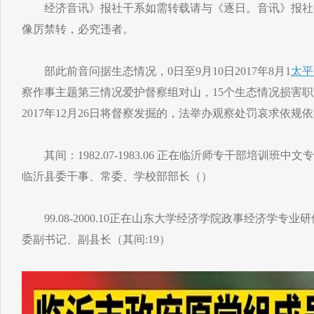
经济音讯》报社干系如需转载请与《逐日。音讯》报社
像厉禁转，必究违者。
部此前音问据生态情况，0日至9月10日2017年8月1
太平
察作事主题第三情况爱护督察组对山，15个生态情况损害
2017年12月26日将督察发掘的，法举办观察处罚哀求依规
其间：1982.07-1983.06 正在临沂师专干部培训班中文专业练习
临沂县委干事、常委、学校部部长（）
99.08-2000.10正在山东大学经济学院政事经济学专业研修班练习
委副书记、副县长（其间:19）