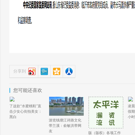
分享到
您可能还喜欢
了这款“水蜜桃鞋”直
凌晨
击少女心街拍美女：
假期
黑白
小时
游览钱塘江诗路文化
带兰溪：俞敏洪带网
友
版（版权）各项工作