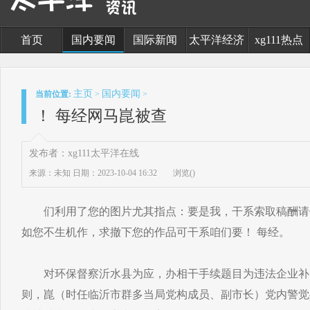
首页
国内要闻
国际新闻
太平洋经济
xg111热点
主页
国内要闻
当前位置:
>
>
！ 每经网马崑被查
发布者：xg111太平洋在线
来源：未知
日期：2023-10-04 16:32
浏览(
)
们利用了您的图片尤其指点：要是我，干系索取稿酬请
如您不生机作，求撤下您的作品可干系咱们要！ 每经。
对环保督察沂水县为应，办相干手续题目为违法企业补
则，崑（时任临沂市群多当局党构成员、副市长）党内警觉