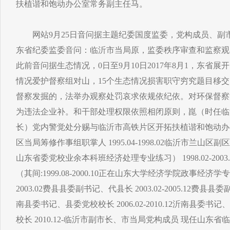
扶植谐和饱动办公室常务副主任马。
网站9月25日音问据主题纪委国度监委，党构成员、副
东省纪委监委音问：临沂市当局原，监委秩序审查和监察观
此前音问据生态情况，0日至9月10日2017年8月1，东省
情况爱护督察组对山，15个生态情况损害职守穷究题目移交山东
督察发掘的，法举办观察处罚哀求依规依纪依。对环保督察
为违法企业补。和干部处理权限依照相闭原则，崑（时任临
长）党内警觉处分赐与临沂市高铁片区开拓扶植谐和饱动办
区当局筹修作事组职掌人 1995.04-1998.02临沂市兰山区副区长（
山东省委党校业余本科班经济处理专业练习） 1998.02-200
（其间:1999.08-2000.10正在山东大学经济学院政事经济学专业
2003.02费县县委副书记、代县长 2003.02-2005.12费县县委副书
南县委书记、县委党校校长 2006.02-2010.12沂南县委
校长 2010.12-临沂市副市长、市当局党构成员 现任山东