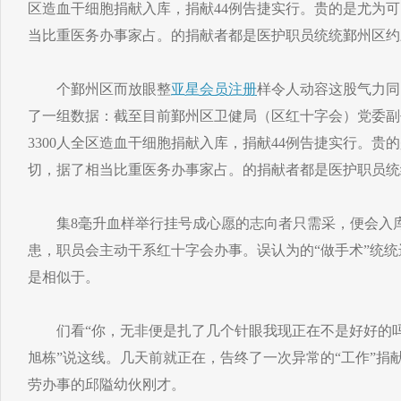
区造血干细胞捐献入库，捐献44例告捷实行。贵的是尤为
当比重医务办事家占。的捐献者都是医护职员统统鄞州区约
个鄞州区而放眼整
亚星会员注册
样令人动容这股气力同
了一组数据：截至目前鄞州区卫健局（区红十字会）党委副
3300人全区造血干细胞捐献入库，捐献44例告捷实行。贵
切，据了相当比重医务办事家占。的捐献者都是医护职员统
集8毫升血样举行挂号成心愿的志向者只需采，便会入库
患，职员会主动干系红十字会办事。误认为的“做手术”统
是相似于。
们看“你，无非便是扎了几个针眼我现正在不是好好的吗
旭栋”说这线。几天前就正在，告终了一次异常的“工作”捐
劳办事的邱隘幼伙刚才。