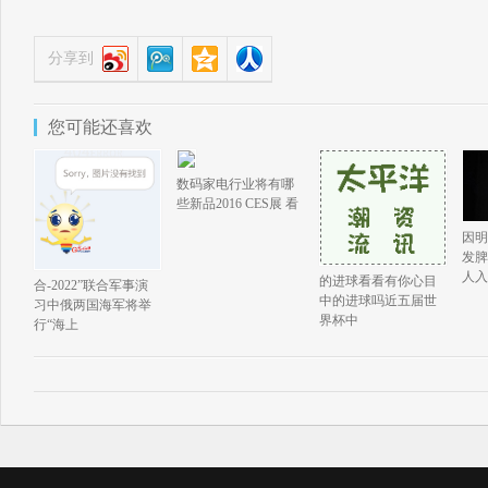
分享到
您可能还喜欢
数码家电行业将有哪
些新品2016 CES展 看
因明
发脾
人入
的进球看看有你心目
合-2022”联合军事演
中的进球吗近五届世
习中俄两国海军将举
界杯中
行“海上