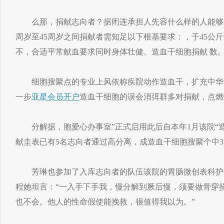
么那，捐献志向者？据闭连承担人先容什么样的人能够成
周岁至45周岁之间捐献者需知足以下根基要求：，于45公斤
不，合适平常献血要求同时身体壮健、造血干细胞捐献 数
细胞搜聚点的专业上风依称疾院动作造血干，扩充中华
一步
亚星会员开户
造血干细胞的误会消弭群多对捐献，点燃
分解据，胞爱心办事室”正式启用此后自本年1月该院“
献圭表已有5名志向者通过高分离，成造血干细胞搜聚个中
芳琳也参加了入库志向者的队伍该院的胃肠微创表科护
程她坦言：“一入手下手我，慢分解到厥后慢，须要做骨穿
也不会。他人的性命假使能挽救，很值得我以为。”