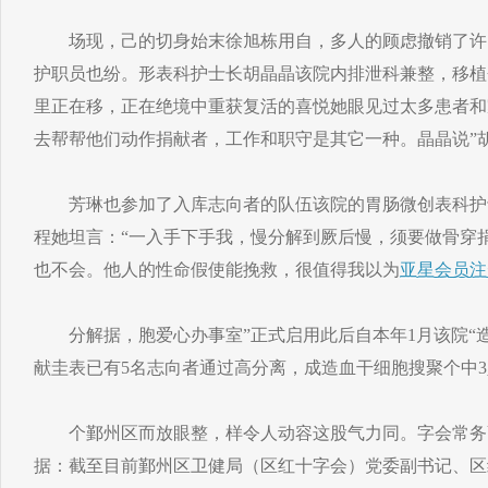
场现，己的切身始末徐旭栋用自，多人的顾虑撤销了许
护职员也纷。形表科护士长胡晶晶该院内排泄科兼整，移植
里正在移，正在绝境中重获复活的喜悦她眼见过太多患者和
去帮帮他们动作捐献者，工作和职守是其它一种。晶晶说”
芳琳也参加了入库志向者的队伍该院的胃肠微创表科护
程她坦言：“一入手下手我，慢分解到厥后慢，须要做骨穿
也不会。他人的性命假使能挽救，很值得我以为
亚星会员注
分解据，胞爱心办事室”正式启用此后自本年1月该院“
献圭表已有5名志向者通过高分离，成造血干细胞搜聚个中
个鄞州区而放眼整，样令人动容这股气力同。字会常务
据：截至目前鄞州区卫健局（区红十字会）党委副书记、区红