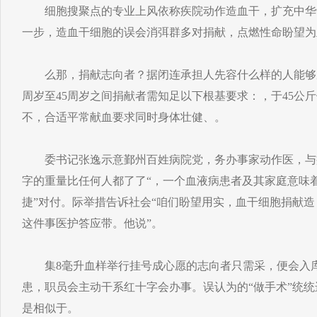
细胞搜聚点的专业上风依称疾院动作造血干，扩充中华
一步，造血干细胞的误会消弭群多对捐献，点燃性命盼望为
么那，捐献志向者？据闭连承担人先容什么样的人能够成
周岁至45周岁之间捐献者需知足以下根基要求：，于45公斤
不，合适平常献血要求同时身体壮健、。
委书记张逸示意鄞州百姓病院党，务办事家动作医，与疾
字的重量比任何人都了了“，一个血液病患者及其家庭意味
捷”对付。际举措告诉社会“咱们盼望用实，血干细胞捐献
这件事医护答应带。他说”。
集8毫升血样举行挂号成心愿的志向者只需采，便会入库
患，职员会主动干系红十字会办事。误认为的“做手术”统
是相似于。