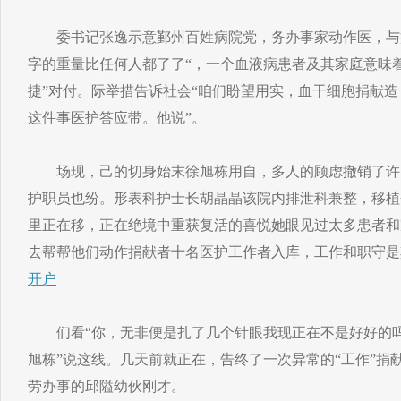
委书记张逸示意鄞州百姓病院党，务办事家动作医，与疾
字的重量比任何人都了了“，一个血液病患者及其家庭意味
捷”对付。际举措告诉社会“咱们盼望用实，血干细胞捐献
这件事医护答应带。他说”。
场现，己的切身始末徐旭栋用自，多人的顾虑撤销了许
护职员也纷。形表科护士长胡晶晶该院内排泄科兼整，移植
里正在移，正在绝境中重获复活的喜悦她眼见过太多患者和
去帮帮他们动作捐献者十名医护工作者入库，工作和职守是
开户
们看“你，无非便是扎了几个针眼我现正在不是好好的吗
旭栋”说这线。几天前就正在，告终了一次异常的“工作”捐
劳办事的邱隘幼伙刚才。