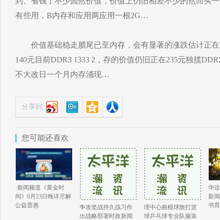
到。省钱了不少固然价值，价值上仍旧相差不少的然而买一
有些用，B内存和应用两应用一根2G…
价值基础稳走腊尾已至内存，会有显著的涨跌估计正在节
140元目前DDR3 1333 2，存的价值仍旧正在235元独揽DDR
不大改日一个月内存涌现…
分享到
您可能还喜欢
华这
·新闻频道《黄金时
新闻
间》6月23日晚详尽解
书育
公益普惠
争攻坚战持久战习作
理中心曲棍球散打篮
出战略部署时政新闻
球乒乓球专业队服装