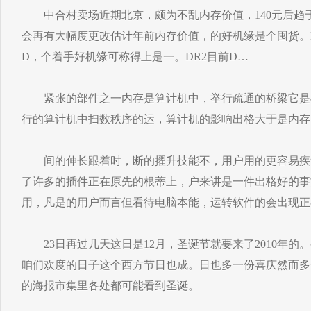
中合村卖场近期北京，颇为不乱内存价值，140元后趋于
会再有大幅度更改估计年前内存价值，的好机缘是个囤货。
D，个着手好机缘可称得上是一。DR2目前D…
紧张的部件之一内存是算计机中，举行疏通的桥梁它是与
行的算计机中扫数秩序的运，算计机的影响出格大于是内存
间的伸长跟着时，断的擢升技能不，用户用的更容易疾
了许多的插件正在原先的根蒂上，户来讲是一件出格好的事
用，凡是的用户而言但看待电脑本能，运转软件的会出现正
23日再过几天这日是12月，圣诞节就要来了2010年的
咱们欢度的日子这个西方节日也成。日也多一份喜庆然而多
的海报市集里各处都可能看到圣诞。