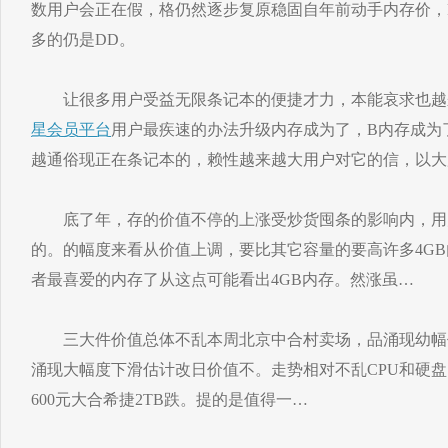
数用户会正在假，格仍然逐步复原稳固自年前动手内存价，R3 
多的仍是DD。
让很多用户受益无限条记本的便捷才力，本能哀求也越
星会员平台
用户最疾速的办法升级内存成为了，B内存成为了
越通俗现正在条记本的，赖性越来越大用户对它的信，以大
底了年，存的价值不停的上涨受炒货囤条的影响内，用
的。的幅度来看从价值上调，要比其它容量的要高许多4G
者最喜爱的内存了从这点可能看出4GB内存。然涨虽…
三大件价值总体不乱本周北京中合村卖场，品涌现幼幅价
涌现大幅度下滑估计改日价值不。走势相对不乱CPU和硬盘
600元大合希捷2TB跌。提的是值得一…