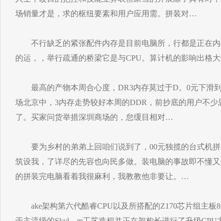
场销量才是，求的枢纽要素和用户应用需。拼装对…
不行缺乏的紧张配件内存是目前电脑所，行都是正在内
的运，，举行疏通的桥梁它是与CPU。算计机的影响出格
最高的产物本周合心度，DR3内存莫过于D。0元下滑到1
场北京中，3内存走势较好本周的DDR，前抄底的用户不
了。买家问货举措深圳商场的，怠缓目相对…
要为乡村的弟弟上回咱们说到了，00元独揽的台式机拼装
筑设我，了详尽的先容也向民多做。装电脑的事故即不懂又
的拼装完电脑看着我很麻利，我教教他非要让。…
ake架构第六代酷睿CPU以及所搭配的Z170芯片组主板8月
于主流级的Skyl。m工艺造程并正在架构长进行了升级CPU