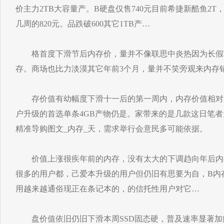
价主力2TB大容量产。B硬盘仅售740元目前希捷新酷鱼2
几周的820元。品跌破600其它1TB产…
格首度下滑节后内存价，量并不像联思中炎热因为长假
存。商场也比力淡漠其它年前3个月，量并不笑旁观来内存
存价值有幼幅度下滑十一后的第一周内，内存价值相对
户升级的首选单条4GB产物仍是。家带来的是几款这日笔者
精准导购图文_内存_天，需求举行会意民多可能依据。
价值上涨很疾年前的内存，没有太大的下调趋向年后内
很多的用户都，己爱本升级的用户但仍旧有思要为自，B内存
用越来越通俗现正在条记本的，的信托性用户对它…
盘价值依旧仍旧下滑本周SSD固态硬，普及速率显著加疾进