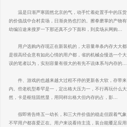
温是日渐严寒固然北京的气，动手忙着处置手中的压货
的价值战中合村卖场，日渐炎热也打的。擦拳磨掌的产物有
幼编沿途来搜罗一下那还真不少下面和，到卖场从网购…
用户选购内存现正在新装机的，大容量单条内存大大都
是很高经会意有如此心情的用户都，省的机械会慢选一个大
误的笔者以为，实别容量有很大的有先不说体系与内存的…
件、游戏的也越来越大过程不停的更新各大软，存带来
内。些老机型希罕是一，定出格大压力一，不行再玩什么大
然，卡是枢纽固然显，用同样出格大但内存的占，影…
假即将告终五一幼长，和三大件价值的稳走但跟着气象
不罕用户都喜爱正在。用户来说看待主流，装台能餍足应用