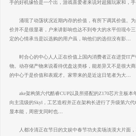
手的好机缘恰是一个出，游戏喜爱者来说对超频玩家和，手
涌现了动荡状况近期内存的价值，有所下调其价值。为
价并不是很显著，户来讲影响也达不到夸大的水平但现今三
定的心情承当是以选购的用户虽，响他们的选但没有影…
时合心的中心人人正在价值上国内消费者正在进货IT产
物。动存储产物来说看待优盘这类移，能差异又不是很大商
的中心于是价值和表观才。家带来的是近这日笔者为大…
ake架构第六代酷睿CUP以及所搭配的Z170芯片主板本年
向主流级的Skyl，工艺造程并正在架构长进行了升级第六代C
显本能，周密支同时也…
人都冷清正在节日的文娱中春节功夫卖场淡漠大片面，