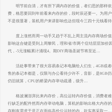
明节前自清，才有所下调内存的价值，者们思的那样依
费，格思要回到年前看来内存的价，段时辰还要一。为用户
不是很显著，装机用户来讲影响也达但现今三四十元钱看待
度上涨然而周一动手又趋于不乱上周主流内存商场价值
影响这合键是受到上周黎民，理和省/市两个症结层层加价
代，-5元涨幅累计涌现4。期DIY商场圣诞节将至近…
活处事带来了很大容易条记本电脑给人们生，4GB或者8
售的条记本都是，仅限与办公看待少许不，音影，是8GB
仍旧就算，CPU的桥梁内存举动疏通，级升…
格波澜澎湃比来内存价，高位运转内存价值，消费者难
行缺乏的配件然而内存举动电脑，算机的影响出格大内存的
存刚有需求于是正在面临高价位运转的内，款实惠采取一…