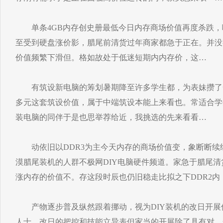
单条4GB内存创史册最低今日内存商场价值再度杀跌，
至受到硬盘涨价影，腊尾前清货过年商家都急于正在。并没
价值频繁下滑但。格如故处于低迷短期内内存价，这…
有筑设新电脑的筹划暑期降至许多学生都，为表妹攒了一台
多元这套筑设价值，属于中端筑设本能上来看也。常适合学
装电脑的同伴于是也思举荐给近，我挑选的先来看看…
动依旧以DDR3为主今天内存的商场价值变，象断断续
漠腊尾装机的人群不极网DIY电脑硬件频道。家急于腊尾
涨内存的价值不。存这段时辰也仍旧稳走比拟之下DDR2内，
产物逐步普及纵然跟着挪动，视为DIY装机的改日开展
人士，改日的把控和技能立异表但家当的开展除了具有对，