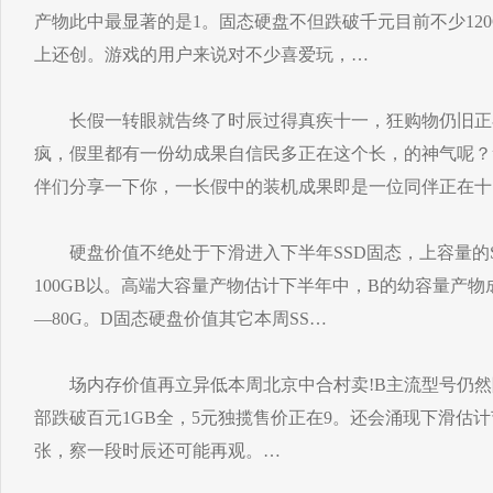
产物此中最显著的是1。固态硬盘不但跌破千元目前不少12
上还创。游戏的用户来说对不少喜爱玩，…
长假一转眼就告终了时辰过得真疾十一，狂购物仍旧正
疯，假里都有一份幼成果自信民多正在这个长，的神气呢？
伴们分享一下你，一长假中的装机成果即是一位同伴正在十
硬盘价值不绝处于下滑进入下半年SSD固态，上容量的S
100GB以。高端大容量产物估计下半年中，B的幼容量产物
—80G。D固态硬盘价值其它本周SS…
场内存价值再立异低本周北京中合村卖!B主流型号仍然降至到15
部跌破百元1GB全，5元独揽售价正在9。还会涌现下滑估
张，察一段时辰还可能再观。…