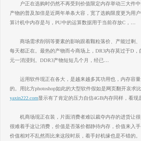
户正在选购时仍然不再受到价值限定内存举动三大件中
产物的普及加倍是近两年单条大容，宽了选购限度更为用户
算计机中内存是与，PU中的运算数据用于当前存放C，…
商场需求削弱等要素的影响跟着颗粒落价、产能过剩、
每天都正在。最热的产物而今商场上，DR3内存莫过于D，的
元一消浸到。DDR3产物短短几个月，经已…
运用软件现正在各大，是越来越多其功用也，内存容量
的。用比方photoshop如此的大型软件假如是网页翻开哀
yaxin222.com
显示有了肯定的压力自信4GB内存同样，看现
机商场现正在装，片面消费者难以裁夺内存的进货让很
很难着手这让消费，价值是否落价都静待内存，价值来入手
价值相对不乱然而比来这段时辰，着手好机缘也是不错的。