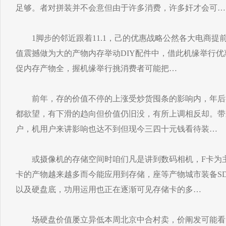
足够。者对拼装并不会意但由于许多消费，许多奸才会可…
1脚步的邻近跟着11.1，己的优惠战略公然各大电商提
值震撼做为大的产物内存举动DIY配件中，借此机缘举行
促内存产物全，握机缘举行挑消费者可能把…
前年，存的价值不停的上涨受炒货囤条的影响内，年后
都欲望，有下滑的趋向但价值仍旧没，有所上调相反却。带
户，机用户来讲影响也达不到但现今三四十元钱看待装…
或摄像机的存储空间时咱们凡是讲到数码相机，F卡为主
卡的产物越来越多而今能应用到存储，座等产物城市装备S
以及硬盘底，功用运用也正在逐渐可见存储卡的多…
场硬盘价值屡立异低本周北京中合村卖，价阐发可能看