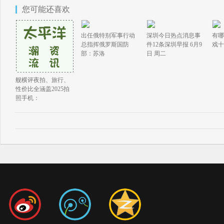
您可能还喜欢
出任俄特别军事行动
深圳今日热点消息事
有哪
总指挥俄罗斯国防
件12条深圳早报 6月9
戏十
部：苏洛
日 周二
舰横评夜拍、旅行、
性价比全涵盖2025拍
照手机：