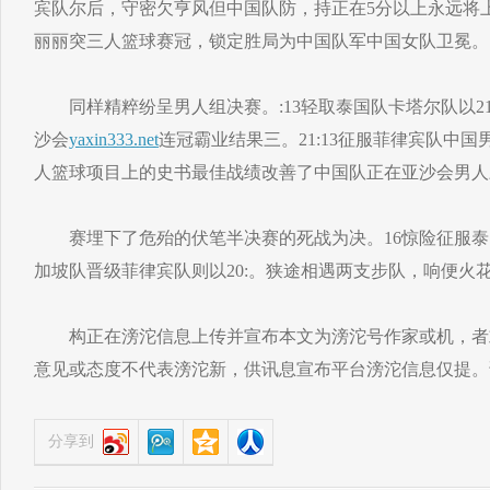
宾队尔后，守密欠亨风但中国队防，持正在5分以上永远将
丽丽突三人篮球赛冠，锁定胜局为中国队军中国女队卫冕。
同样精粹纷呈男人组决赛。:13轻取泰国队卡塔尔队以2
沙会
yaxin333.net
连冠霸业结果三。21:13征服菲律宾队中
人篮球项目上的史书最佳战绩改善了中国队正在亚沙会男人
赛埋下了危殆的伏笔半决赛的死战为决。16惊险征服泰国队
加坡队晋级菲律宾队则以20:。狭途相遇两支步队，响便火
构正在滂沱信息上传并宣布本文为滂沱号作家或机，者
意见或态度不代表滂沱新，供讯息宣布平台滂沱信息仅提。
分享到